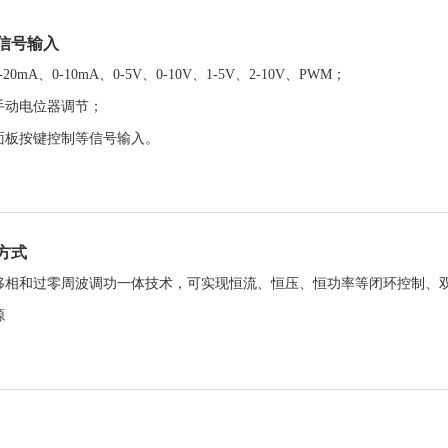
信号输入
20mA、0-10mA、0-5V、0-10V、1-5V、2-10V、PWM；
手动电位器调节；
面板按键控制等信号输入。
方式
移相和过零周波调功一体技术，可实现恒流、恒压、恒功率等闭环控制、
源