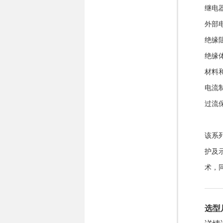
继电器
外部电
绝缘阻抗
绝缘体
材料
电流制
过流
该系
护及
术，
选型