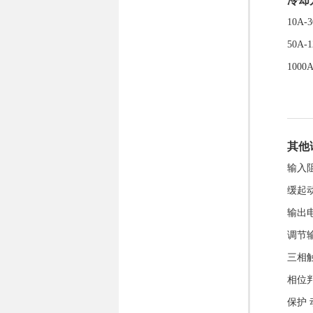
冷却
10A
50A-
100
其他
输入阻
缓起动
输出电
调节输
三相触
相位判
保护 