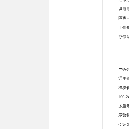
供电电
隔离电
工作条
存储条
产品特
通用
模块
100
多重
示警
ON/