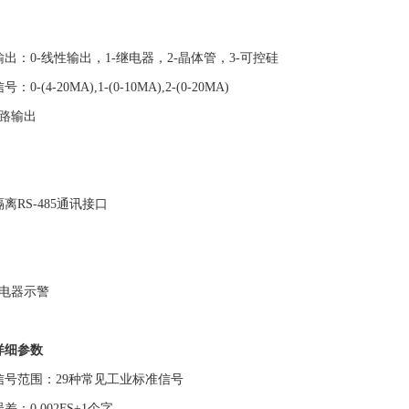
出：0-线性输出，1-继电器，2-晶体管，3-可控硅
：0-(4-20MA),1-(0-10MA),2-(0-20MA)
2路输出
离RS-485通讯接口
继电器示警
详细参数
信号范围：29种常见工业标准信号
差：0.002FS±1个字