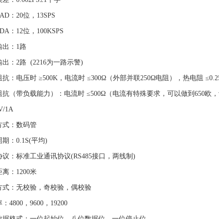
 AD：20位，13SPS
DA：12位，100KSPS
输出：1路
出：2路 (2216为一路示警)
抗：电压时 ≥500K，电流时 ≤300Ω（外部并联250Ω电阻），热电阻 ≤0.25
抗（带负载能力）：电流时 ≤500Ω（电流有特殊要求，可以做到650欧，订
V/1A
方式：数码管
期：0.1S(平均)
议：标准工业通讯协议(RS485接口，两线制)
离：1200米
方式：无校验，奇校验，偶校验
4800，9600，19200
数据格式：一位起始位，八位数据位，一位停止位