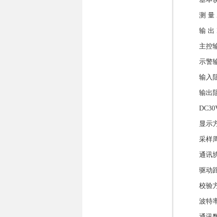
测 量
输 出 
主控
示警输
输入阻
输出阻
DC30
显示
采样周
通讯协
驱动距
校验
波特率：
通讯