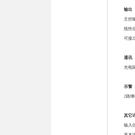
输出
主控输
线性信号
可接
通讯
光电隔
示警
2路
其它
输入
基本误