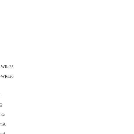
-WRe25
-WRe26
0
Ω
0Ω
0mA
0mA