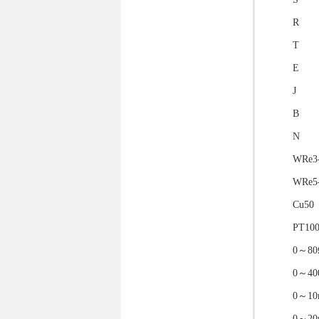
R
T
E
J
B
N
WRe3
WRe5
Cu50
PT10
0～80
0～40
0～1
0～2